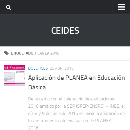
Inicio
CEIDES
Quienes Somos
Funciones
Actividades
ETIQUETADO:
PLANEA 2015
Normatividad
BOLETINES
25 ABR, 2016
Departamentos
Aplicación de PLANEA en Educación
Noticias
Básica
Contacto
De acuerdo con el calendario de evaluaciones
Registro de Aplicadores
2016 emitido por la SEP (SPEP/CNSPD) – INEE, el
día 8 y 9 de junio de 2016 se inicia la aplicación de
los instrumentos de evaluación de PLANEA
2016...