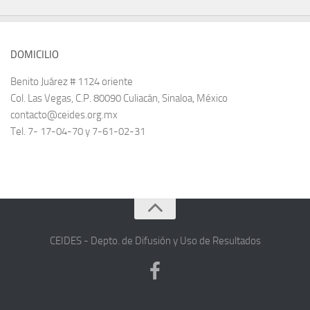
DOMICILIO
Benito Juárez # 1124 oriente
Col. Las Vegas, C.P. 80090 Culiacán, Sinaloa, México
contacto@ceides.org.mx
Tel. 7- 17-04-70 y 7-61-02-31
CEIDES - Depto. de Difusión y Uso de Resultados