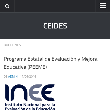
Inicio
CEIDES
Quienes Somos
Funciones
Actividades
BOLETINES
Normatividad
Programa Estatal de Evaluación y Mejora
Departamentos
Educativa (PEEME)
Noticias
Contacto
DE
ADMIN
· 17/06/2016
Registro de Aplicadores